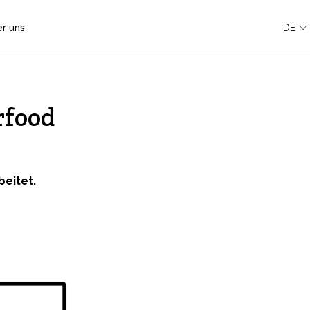
r uns
DE
rfood
eitet.